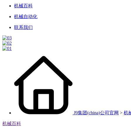
机械百科
机械自动化
联系我们
J9集团(china)公司官网
>
机
机械百科