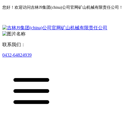
您好！欢迎访问吉林J9集团(china)公司官网矿山机械有限责任公司！
联系我们：
0432-64824939