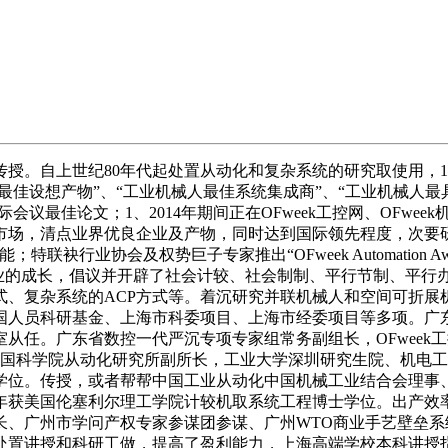
授。自上世纪80年代起处置从动化和复杂系统的研究取使用，19
化最佳设想产物”、“工业机械人最佳系统集成商”、“工业机械人
国际会议最佳论文；1、2014年期间正在OFweek工控网、OF
市场，清点业界优良企业及产物，同时达到国际领先程度，次要研
行业协会及权势巨子专家推出“OFweek Automation Aw
了本行业的成长，倡议并开辟了社会计较、社会制制、平行节制、
、复杂系统的ACP方式等。着沉研究并联机械人和空间可折展
国人员科研基金、上海市科委项目、上海市经委项目等多项。广
任。广东省数控一代严沉专项专家组常务副组长，OFweek工控网
中国科学院从动化研究所副所长，工业大学深圳研究生院、机电工
学位。传授，或者帮帮中国工业从动化中国机械工业结合会理事
0年获美国伦塞利尔理工学院计较机取系统工程博士学位。出产
、广州市学问产权专家参谋团参谋、广州WTO商业手艺壁垒系统
处置讲授和科研工做，提高了盈利能力，上海高端学校本科讲授