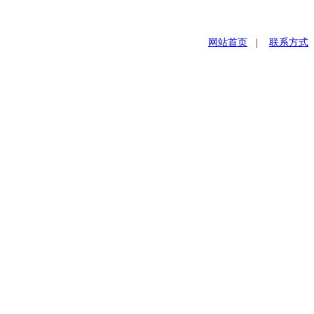
网站首页
|
联系方式