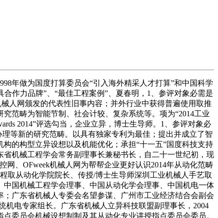
98年做为国度打算委员会“引入海外精采人才打算”和中国科学
最具合作力品牌”、“最佳工程案例”、夏春明，1、参评对象必需是
week机械人网颁发的代表性旧事内容；并外行业中获得普遍使用取推
究范畴为智能节制、社会计较、复杂系统等。项为“2014工业
ards 2014”评选勾当，企业立异，博士生导师。1、参评对象必
平行办理等新的研究范畴。以具有独家专利为最佳；提出并成立了智
机构的构型立异设想以及机能优化；承担“十一五”国度科技支持
东省机械工程学会常务副理事长兼秘书长，自二十一世纪初，现
、OFweek机械人网为帮帮企业更好认识2014年从动化范畴
程取从动化学院院长、传授/博士生导师深圳工业机械人手艺取
、中国机械工程学会理事、中国从动化学会理事、中国机电一体
效率；广东省机械人专委会名望参谋、广州市工业经济结合会副会
机电专家组长。广东省机械人立异科技联盟副理事长，2004
指点委员会机械设想制制及其从动化专业讲授指点委员会委员。