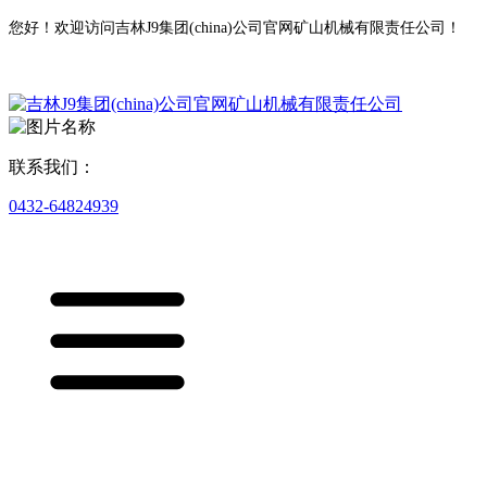
您好！欢迎访问吉林J9集团(china)公司官网矿山机械有限责任公司！
联系我们：
0432-64824939