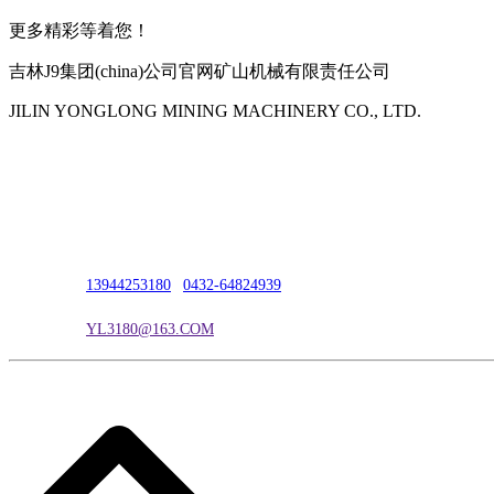
更多精彩等着您！
吉林J9集团(china)公司官网矿山机械有限责任公司
JILIN YONGLONG MINING MACHINERY CO., LTD.
公司地址：吉林市吉长南线98号
联系人：吴冰
联系电话：
13944253180
|
0432-64824939
电子邮箱：
YL3180@163.COM