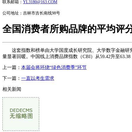
联系邮箱：
YL3180@163.COM
公司地址：吉林市吉长南线98号
全国消费者所购品牌的平均评
这套指数和榜单由大学国度成长研究院、大学数字金融研究核心
量显著回暖。中国线上消费品牌指数（CBI）从59.42升至63.
上一篇：
本届会将环绕“绿色消费季”环节
下一篇：
一直以考生需求
相关新闻