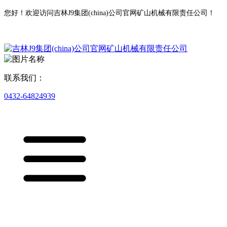
您好！欢迎访问吉林J9集团(china)公司官网矿山机械有限责任公司！
联系我们：
0432-64824939