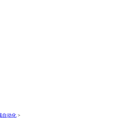
械自动化
>