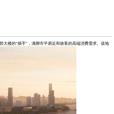
大楼的“插手”，满脚市平易近和旅客的高端消费需求。该地