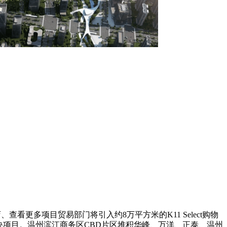
查看更多项目贸易部门将引入约8万平方米的K11 Select购物
块项目。温州滨江商务区CBD片区堆积华峰、万洋、正泰、温州