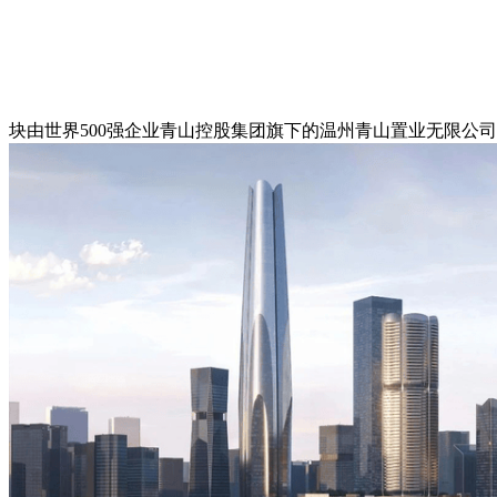
块由世界500强企业青山控股集团旗下的温州青山置业无限公司斥