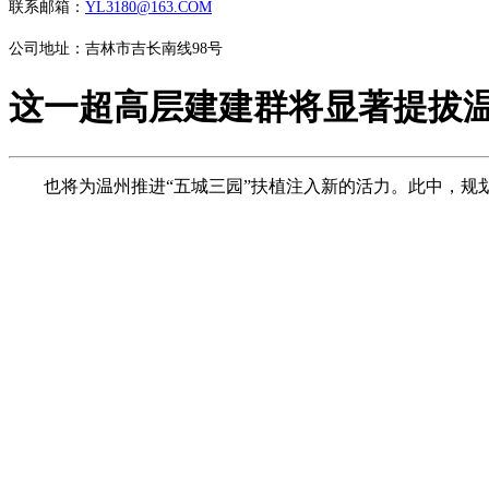
联系邮箱：
YL3180@163.COM
公司地址：吉林市吉长南线98号
这一超高层建建群将显著提拔
也将为温州推进“五城三园”扶植注入新的活力。此中，规划