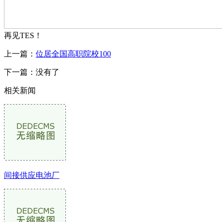
再见TES！
上一篇：
位居全国高职院校100
下一篇：没有了
相关新闻
间接供应电池厂